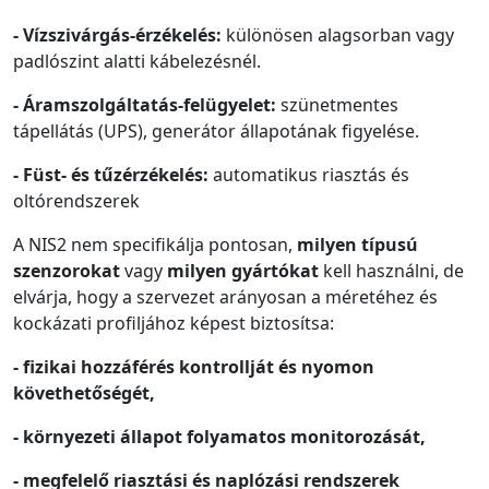
- Vízszivárgás-érzékelés:
különösen alagsorban vagy
padlószint alatti kábelezésnél.
- Áramszolgáltatás-felügyelet:
szünetmentes
tápellátás (UPS), generátor állapotának figyelése.
- Füst- és tűzérzékelés:
automatikus riasztás és
oltórendszerek
A NIS2 nem specifikálja pontosan,
milyen típusú
szenzorokat
vagy
milyen gyártókat
kell használni, de
elvárja, hogy a szervezet arányosan a méretéhez és
kockázati profiljához képest biztosítsa:
- fizikai hozzáférés kontrollját és nyomon
követhetőségét,
- környezeti állapot folyamatos monitorozását,
- megfelelő riasztási és naplózási rendszerek