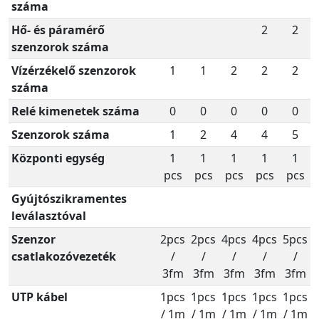
száma
Hő- és páramérő
2
2
szenzorok száma
Vízérzékelő szenzorok
1
1
2
2
2
száma
Relé kimenetek száma
0
0
0
0
0
Szenzorok száma
1
2
4
4
5
Központi egység
1
1
1
1
1
pcs
pcs
pcs
pcs
pcs
Gyújtószikramentes
leválasztóval
Szenzor
2pcs
2pcs
4pcs
4pcs
5pcs
csatlakozóvezeték
/
/
/
/
/
3fm
3fm
3fm
3fm
3fm
UTP kábel
1pcs
1pcs
1pcs
1pcs
1pcs
/ 1m
/ 1m
/ 1m
/ 1m
/ 1m