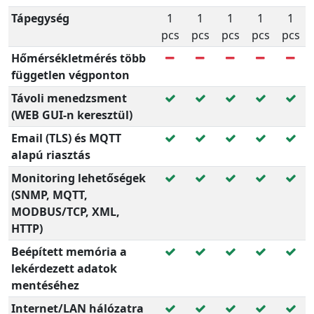
Tápegység
1
1
1
1
1
pcs
pcs
pcs
pcs
pcs
Hőmérsékletmérés több
független végponton
Távoli menedzsment
(WEB GUI-n keresztül)
Email (TLS) és MQTT
alapú riasztás
Monitoring lehetőségek
(SNMP, MQTT,
MODBUS/TCP, XML,
HTTP)
Beépített memória a
lekérdezett adatok
mentéséhez
Internet/LAN hálózatra