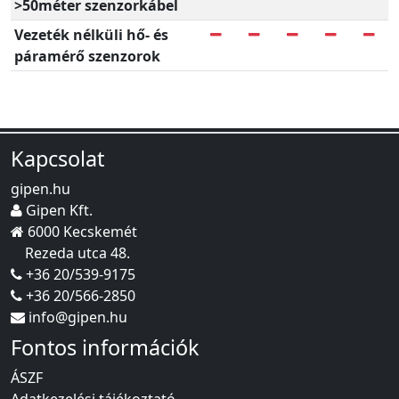
>50méter szenzorkábel
Vezeték nélküli hő- és
páramérő szenzorok
Kapcsolat
gipen.hu
Gipen Kft.
6000 Kecskemét
Rezeda utca 48.
+36 20/539-9175
+36 20/566-2850
info@gipen.hu
Fontos információk
ÁSZF