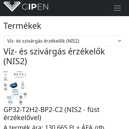
Termékek
Víz- és szivárgás érzékelők
(NIS2)
GP32-T2H2-BP2-C2 (NIS2 - füst
érzékelővel)
A termék ára:
130.665 Ft + ÁFA
/db