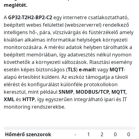
meglétét.
A
GP32-T2H2-BP2-C2
egy internetre csatlakoztatható,
beépített webes felülettel (webszerverrel) rendelkező
intelligens hő-, pára, vízszivárgás és füstérzékelő amely
kiválóan alkalmas informatikai helyiségek környezeti
monitorozására. A mérési adatok helyben tárolhatók a
beépített memóriában, így adatvesztés nélkül nyomon
követhetők a környezeti változások. Riasztási esemény
esetén képes biztonságos (
TLS
)
e-mail
t vagy
MQTT
-
alapú értesítést küldeni. Az eszköz támogatja a távoli
elérést és konfigurálást különféle protokollokon
keresztül, mint például
SNMP
,
MODBUS/TCP, MQTT,
XML
és
HTTP
, így egyszerűen integrálható ipari és IT
monitoring rendszerekbe.
Hőmérő szenzorok
-
1
2
0
0