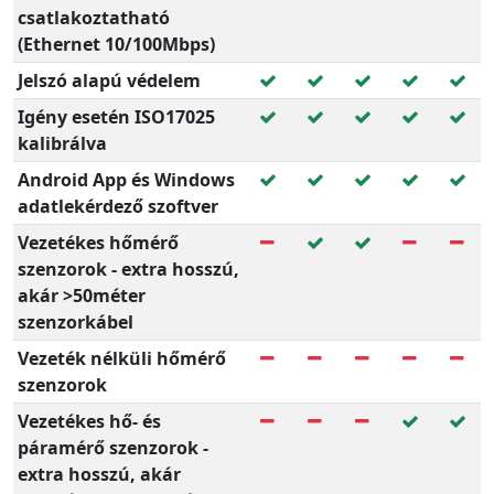
csatlakoztatható
(Ethernet 10/100Mbps)
Jelszó alapú védelem
Igény esetén ISO17025
kalibrálva
Android App és Windows
adatlekérdező szoftver
Vezetékes hőmérő
szenzorok - extra hosszú,
akár >50méter
szenzorkábel
Vezeték nélküli hőmérő
szenzorok
Vezetékes hő- és
páramérő szenzorok -
extra hosszú, akár