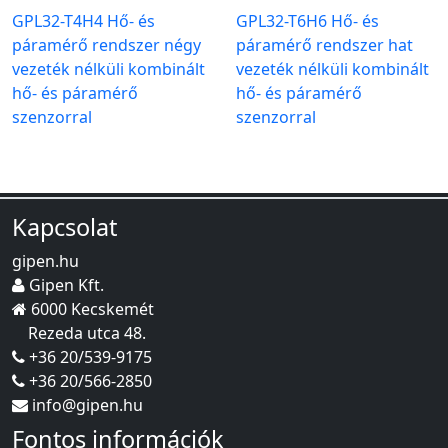
GPL32-T4H4 Hő- és
GPL32-T6H6 Hő- és
páramérő rendszer négy
páramérő rendszer hat
vezeték nélküli kombinált
vezeték nélküli kombinált
hő- és páramérő
hő- és páramérő
szenzorral
szenzorral
Kapcsolat
gipen.hu
Gipen Kft.
6000 Kecskemét
Rezeda utca 48.
+36 20/539-9175
+36 20/566-2850
info@gipen.hu
Fontos információk